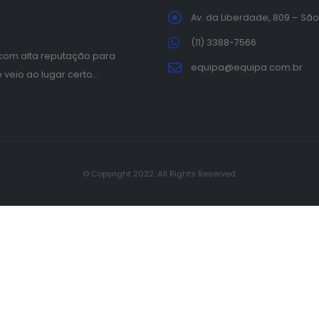
Av. da Liberdade, 809 – São
(11) 3388-7566
com alta reputação para
equipa@equipa.com.br
veio ao lugar certo…
© Copyright 2022. All Rights Reserved.